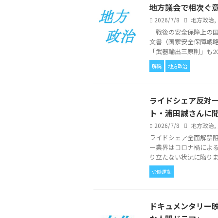
地方議会で相次ぐ
2026/7/8
地方政治
,
戦後の安全保障上の国是
文書（国家安全保障戦
「武器輸出三原則」も201
解説
地方政治
ライドシェア反対ー
ト・浦田誠さんに
2026/7/8
地方政治
,
ライドシェア全面解禁
ー業界はコロナ禍によ
り立たない状況に陥りまし
労働運動
ドキュメンタリー