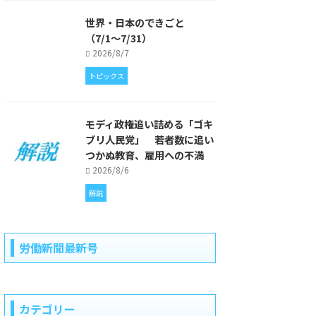
世界・日本のできごと
（7/1〜7/31）
2026/8/7
トピックス
モディ政権追い詰める「ゴキ
ブリ人民党」 若者数に追い
つかぬ教育、雇用への不満
2026/8/6
解説
労働新聞最新号
カテゴリー