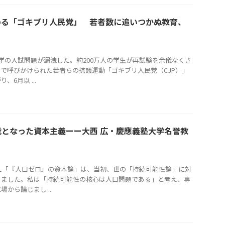
める「ゴキブリ人民党」 若者数に追いつかぬ教育、
の入試問題が漏洩した。約200万人の学生が再試験を余儀なくさ
Sで呼びかけられた若者らの抗議運動「ゴキブリ人民党（CJP）」
6月以 ...
となった資本主義ーー大西 広・慶應義塾大学名誉教
た「『人口ゼロ』の資本論」は、当初、世の「持続可能性論」に対
きました。私は「持続可能性の核心は人口問題である」と考え、専
から論じまし ...