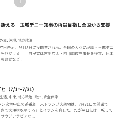
し訴える 玉城デニー知事の再選目指し全国から支援
外交
,
沖縄
,
地方政治
7日告示、9月13日に投開票される。全国の人々に現職・玉城デニ
を呼びかける。 自民党は古謝玄太・前那覇市副市長を擁立、日本
政党など ...
（7/1〜7/31）
生活
,
中東
,
地方政治
,
欧州
,
安全保障
ラン攻撃中止の茶番劇 米トランプ大統領は、7月31日の閣議で
しさで大規模攻撃する」とイランを脅した。だが翌日には一転して
ウジアラビアな ...