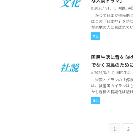
な人間ドラマ」
2026/7/13
映画
,
中
かつて日本が植民地と
はこの「日本神」を訪
が現地の人に喜ばれていた
文化
国民生活に背を向
でなく国民のため
2026/8/6
国民生活
米国とイランの「停戦
は、被害国のイランは
かも危機の長期化は避けら
社説
1
2