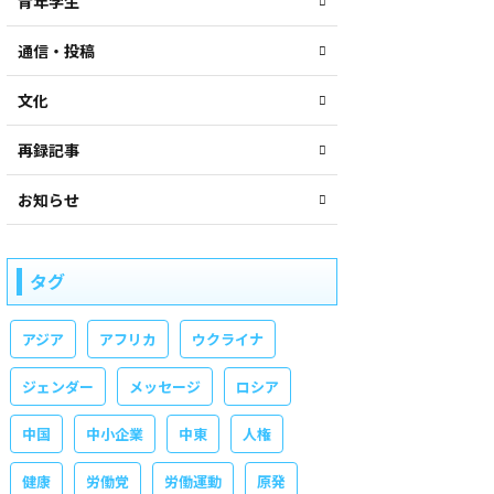
青年学生
通信・投稿
文化
再録記事
お知らせ
タグ
アジア
アフリカ
ウクライナ
ジェンダー
メッセージ
ロシア
中国
中小企業
中東
人権
健康
労働党
労働運動
原発