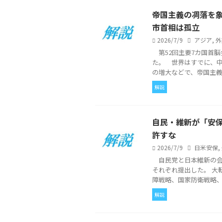
帝国主義の凋落を
市首相は孤立
2026/7/9
アジア
,
外
第52回主要7カ国首脳
た。 世界はすでに、
の増大などで、帝国主義諸
解説
自民・維新が「安
許すな
2026/7/9
日米安保
,
自民党と日本維新の会
それぞれ提出した。 大
障戦略、国家防衛戦略、防
解説