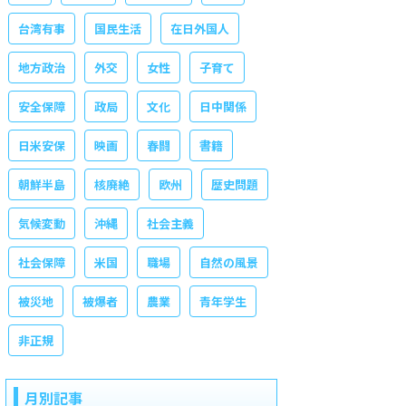
台湾有事
国民生活
在日外国人
地方政治
外交
女性
子育て
安全保障
政局
文化
日中関係
日米安保
映画
春闘
書籍
朝鮮半島
核廃絶
欧州
歴史問題
気候変動
沖縄
社会主義
社会保障
米国
職場
自然の風景
被災地
被爆者
農業
青年学生
非正規
月別記事