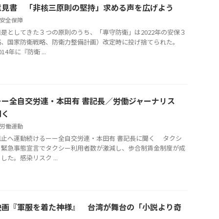
意見書 「非核三原則の堅持」求める声を広げよう
安全保障
としてきた３つの原則のうち、「専守防衛」は2022年の安保３
略、国家防衛戦略、防衛力整備計画）改定時に投げ捨てられた。
4年に『防衛 ...
ー全自交労連・本田有 書記長／労働ジャーナリス
聞く
労働運動
阻止へ運動続けるーー全自交労連・本田有 書記長に聞く タクシ
る緊急事態宣言でタクシー利用者数が激減し、歩合制賃金制度が成
た。感染リスク ...
映画『軍服を着た神様』 台湾が舞台の「小説より奇