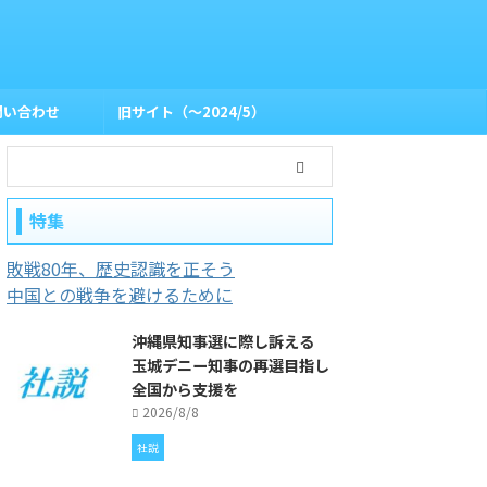
問い合わせ
旧サイト（〜2024/5）
特集
敗戦80年、歴史認識を正そう
中国との戦争を避けるために
沖縄県知事選に際し訴える
玉城デニー知事の再選目指し
全国から支援を
2026/8/8
社説