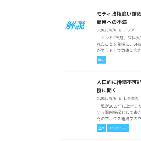
モディ政権追い詰
雇用への不満
2026/8/6
アジア
インドで5月、医科大学
れたことを発端に、SN
がネット上で急速に広がり、
解説
人口的に持続不可能
授に聞く
2026/8/6
社会主義
私が2023年に上梓し
する問題提起として書
門のマルクス経済学の立場
企画
インタビュー