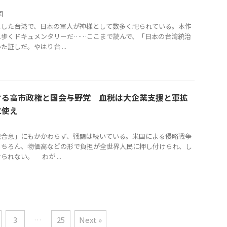
国
した台湾で、日本の軍人が神様として数多く祀られている。本作
ね歩くドキュメンタリーだ……ここまで読んで、「日本の台湾統治
証しだ。やはり台 ...
ける高市政権と国会与野党 血税は大企業支援と軍拡
に使え
合意」にもかかわらず、戦闘は続いている。米国による侵略戦争
もちろん、物価高などの形で負担が全世界人民に押し付けられ、し
れない。 わが ...
3
…
25
Next »