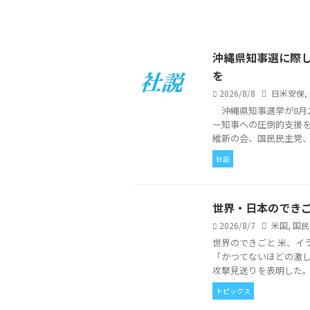
沖縄県知事選に際
を
2026/8/8
日米安保
,
沖縄県知事選挙が8月2
ー知事への圧倒的支援
維新の会、国民民主党、参
社説
世界・日本のできごと
2026/8/7
米国
,
国民
世界のできごと 米、イ
「かつてないほどの激
攻撃見送りを表明した。サ
トピックス