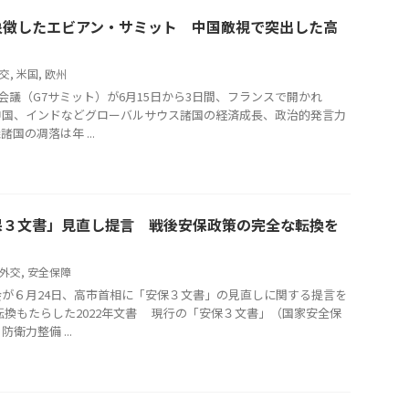
象徴したエビアン・サミット 中国敵視で突出した高
交
,
米国
,
欧州
会議（G7サミット）が6月15日から3日間、フランスで開かれ
中国、インドなどグローバルサウス諸国の経済成長、政治的発言力
国の凋落は年 ...
保３文書」見直し提言 戦後安保政策の完全な転換を
外交
,
安全保障
が６月24日、高市首相に「安保３文書」の見直しに関する提言を
転換もたらした2022年文書 現行の「安保３文書」（国家安全保
衛力整備 ...