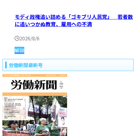
モディ政権追い詰める「ゴキブリ人民党」 若者数
に追いつかぬ教育、雇用への不満
2026/8/6
解説
労働新聞最新号