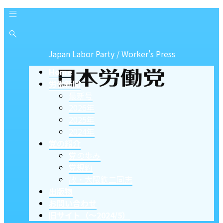
Japan Labor Party / Worker's Press
Home
労働新聞
最新号
2026年
2025年
2024年
党の紹介
党の歩み
党規約
故・大隈鉄二同志
出版物
お問い合わせ
旧サイト（〜2024/5）