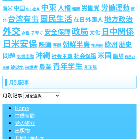
中東
労働運動
人権
労働党
中国
南米
健康
原
中小企業
国民生活
台湾有事
地方政治
在日外国人
発
外交
政局
日中関係
安全保障
文化
女性
子育て
日米安保
朝鮮半島
歴史
映画
欧州
春闘
核廃絶
沖縄
米国
問題
社会保障
職場
社会主義
気候変動
自然の
青年学生
農業
被災地
被爆者
非正規
風景
月別記事
月別記事
Home
労働新聞
党の紹介
出版物
お問い合わせ