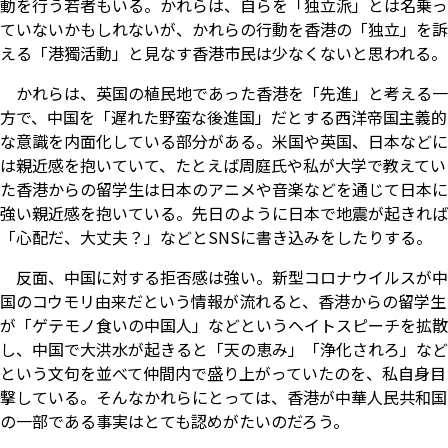
動を行う若者もいる。かれらは、自らを「独立派」とは名乗っ
ていないかもしれないが、かれらの行動を香港の「独立」を訴
える「港獨活動」と見なす香港市民は少なくないと思われる。
かれらは、英国の植民地であった香港を「先進」と考える一
方で、中国を「遅れた野蛮な後進国」だとする西洋帝国主義的
な意識を内面化している部分がある。米国や英国、日本などに
は親近感を抱いていて、たとえば周庭氏や私が大学で教えてい
た香港からの留学生は日本のアニメや音楽などを通じて日本に
強い親近感を抱いている。先日のように日本で地震が起きれば
「心配だ、大丈夫？」などとSNSに書き込みをしたりする。
反面、中国に対する拒否感は強い。新型コロナウイルスが中
国のコウモリ由来だという情報が流れると、香港からの留学生
が「ゲテモノ食いの中国人」などというヘイトスピーチを拡散
し、中国で大洪水が起きると「天の恵み」「浄化されろ」など
という文句を並べて仲間内で盛り上がっていたのを、私自身目
撃している。そんなかれらにとっては、香港が中華人民共和国
の一部である事実はとても認めがたいのだろう。