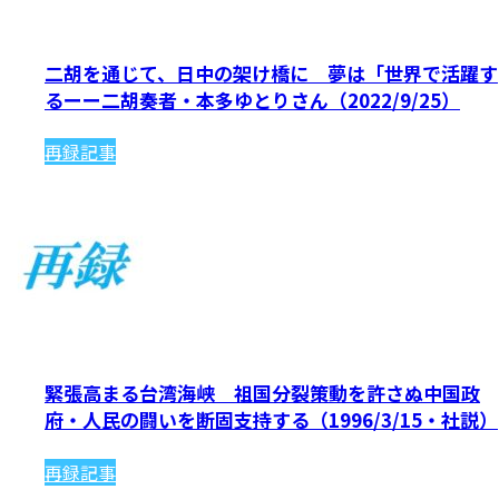
二胡を通じて、日中の架け橋に 夢は「世界で活躍す
るーー二胡奏者・本多ゆとりさん（2022/9/25）
再録記事
緊張高まる台湾海峡 祖国分裂策動を許さぬ中国政
府・人民の闘いを断固支持する（1996/3/15・社説）
再録記事