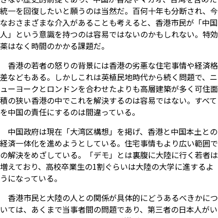
統一を回復したいと願うのは当然だ。百何十年も分断され、今
なおさまざまな介入があることも考えると、香港市民が「中国
人」という意識を持つのは容易ではないのかもしれない。特効
薬はなく時間のかかる課題だ。
香港の若者の怒りの背景には香港の劣悪な住宅事情や経済格
差などもある。しかしこれは英植民地時代から続く問題で、ニ
ューヨークとロンドンを合わせたよりも高層建築が多く可住面
積の狭い香港の中でこれを解決するのは容易ではない。すべて
を中国の責任にするのは間違っている。
中国政府は現在「大湾区構想」を掲げ、香港と中国本土との
経済一体化を進めようとしている。住宅事情もより広い範囲で
の解決をめざしている。「デモ」とは裏腹に大陸に行く若者は
増えており、高校卒業生の1割ぐらいは大陸の大学に進するよ
うになっている。
香港市民と大陸の人との関係が具体的にどうあるべきかにつ
いては、あくまで当事者間の問題であり、第三者の日本人がい