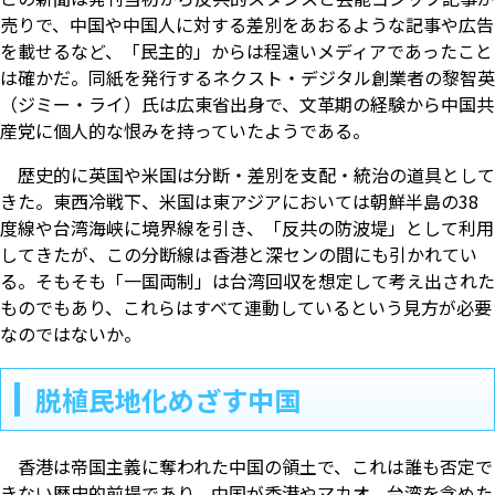
売りで、中国や中国人に対する差別をあおるような記事や広告
を載せるなど、「民主的」からは程遠いメディアであったこと
は確かだ。同紙を発行するネクスト・デジタル創業者の黎智英
（ジミー・ライ）氏は広東省出身で、文革期の経験から中国共
産党に個人的な恨みを持っていたようである。
歴史的に英国や米国は分断・差別を支配・統治の道具として
きた。東西冷戦下、米国は東アジアにおいては朝鮮半島の38
度線や台湾海峡に境界線を引き、「反共の防波堤」として利用
してきたが、この分断線は香港と深センの間にも引かれてい
る。そもそも「一国両制」は台湾回収を想定して考え出された
ものでもあり、これらはすべて連動しているという見方が必要
なのではないか。
脱植民地化めざす中国
香港は帝国主義に奪われた中国の領土で、これは誰も否定で
きない歴史的前提であり、中国が香港やマカオ、台湾を含めた