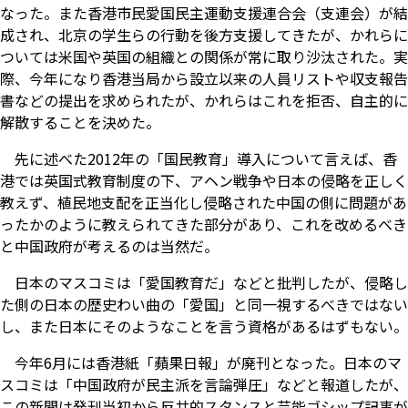
なった。また香港市民愛国民主運動支援連合会（支連会）が結
成され、北京の学生らの行動を後方支援してきたが、かれらに
ついては米国や英国の組織との関係が常に取り沙汰された。実
際、今年になり香港当局から設立以来の人員リストや収支報告
書などの提出を求められたが、かれらはこれを拒否、自主的に
解散することを決めた。
先に述べた2012年の「国民教育」導入について言えば、香
港では英国式教育制度の下、アヘン戦争や日本の侵略を正しく
教えず、植民地支配を正当化し侵略された中国の側に問題があ
ったかのように教えられてきた部分があり、これを改めるべき
と中国政府が考えるのは当然だ。
日本のマスコミは「愛国教育だ」などと批判したが、侵略し
た側の日本の歴史わい曲の「愛国」と同一視するべきではない
し、また日本にそのようなことを言う資格があるはずもない。
今年6月には香港紙「蘋果日報」が廃刊となった。日本のマ
スコミは「中国政府が民主派を言論弾圧」などと報道したが、
この新聞は発刊当初から反共的スタンスと芸能ゴシップ記事が