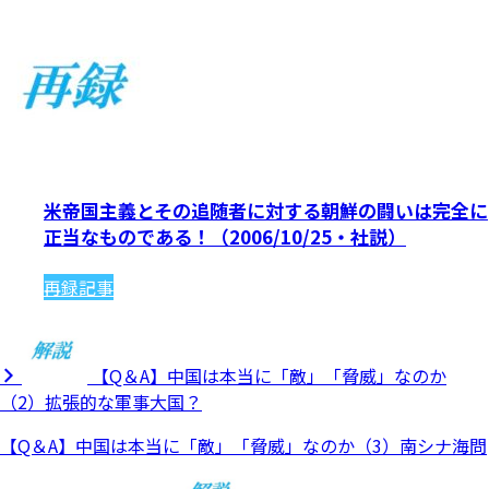
米帝国主義とその追随者に対する朝鮮の闘いは完全に
正当なものである！（2006/10/25・社説）
再録記事
【Q＆A】中国は本当に「敵」「脅威」なのか
（2）拡張的な軍事大国？
【Q＆A】中国は本当に「敵」「脅威」なのか（3）南シナ海問