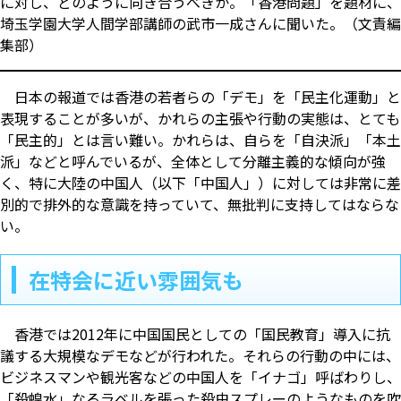
に対し、どのように向き合うべきか。「香港問題」を題材に、
埼玉学園大学人間学部講師の武市一成さんに聞いた。（文責編
集部）
日本の報道では香港の若者らの「デモ」を「民主化運動」と
表現することが多いが、かれらの主張や行動の実態は、とても
「民主的」とは言い難い。かれらは、自らを「自決派」「本土
派」などと呼んでいるが、全体として分離主義的な傾向が強
く、特に大陸の中国人（以下「中国人」）に対しては非常に差
別的で排外的な意識を持っていて、無批判に支持してはならな
い。
在特会に近い雰囲気も
香港では2012年に中国国民としての「国民教育」導入に抗
議する大規模なデモなどが行われた。それらの行動の中には、
ビジネスマンや観光客などの中国人を「イナゴ」呼ばわりし、
「殺蝗水」なるラベルを張った殺虫スプレーのようなものを吹