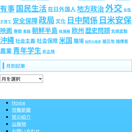
外交
国民生活
有事
地方政治
在日外国人
女性
政局
日米安保
日中関係
安全保障
文化
子育て
朝鮮半島
歴史問題
映画
欧州
春闘
気候変動
書籍
核廃絶
沖縄
米国
社会保障
社会主義
職場
被災地
被爆者
自然の風景
青年学生
農業
非正規
月別記事
月
別
記
事
Home
労働新聞
党の紹介
出版物
お問い合わせ