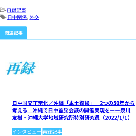
-
再録記事
-
日中関係
,
外交
関連記事
日中国交正常化／沖縄「本土復帰」 2つの50年から
考える 沖縄で日中首脳会談の開催実現をーー泉川
友樹・沖縄大学地域研究所特別研究員（2022/1/1）
インタビュー
再録記事