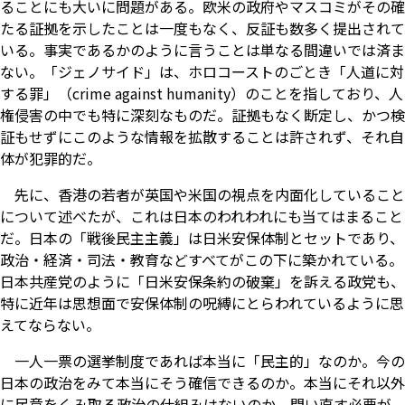
ることにも大いに問題がある。欧米の政府やマスコミがその確
たる証拠を示したことは一度もなく、反証も数多く提出されて
いる。事実であるかのように言うことは単なる間違いでは済ま
ない。「ジェノサイド」は、ホロコーストのごとき「人道に対
する罪」（crime against humanity）のことを指しており、人
権侵害の中でも特に深刻なものだ。証拠もなく断定し、かつ検
証もせずにこのような情報を拡散することは許されず、それ自
体が犯罪的だ。
先に、香港の若者が英国や米国の視点を内面化していること
について述べたが、これは日本のわれわれにも当てはまること
だ。日本の「戦後民主主義」は日米安保体制とセットであり、
政治・経済・司法・教育などすべてがこの下に築かれている。
日本共産党のように「日米安保条約の破棄」を訴える政党も、
特に近年は思想面で安保体制の呪縛にとらわれているように思
えてならない。
一人一票の選挙制度であれば本当に「民主的」なのか。今の
日本の政治をみて本当にそう確信できるのか。本当にそれ以外
に民意をくみ取る政治の仕組みはないのか、問い直す必要が