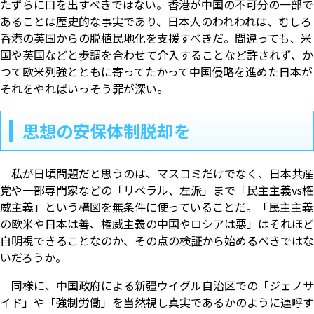
たずらに口を出すべきではない。香港が中国の不可分の一部で
あることは歴史的な事実であり、日本人のわれわれは、むしろ
香港の英国からの脱植民地化を支援すべきだ。間違っても、米
国や英国などと歩調を合わせて介入することなど許されず、か
つて欧米列強とともに寄ってたかって中国侵略を進めた日本が
それをやればいっそう罪が深い。
思想の安保体制脱却を
私が日頃問題だと思うのは、マスコミだけでなく、日本共産
党や一部専門家などの「リベラル、左派」まで「民主主義vs権
威主義」という構図を無条件に使っていることだ。「民主主義
の欧米や日本は善、権威主義の中国やロシアは悪」はそれほど
自明視できることなのか、その点の検証から始めるべきではな
いだろうか。
同様に、中国政府による新疆ウイグル自治区での「ジェノサ
イド」や「強制労働」を当然視し真実であるかのように連呼す