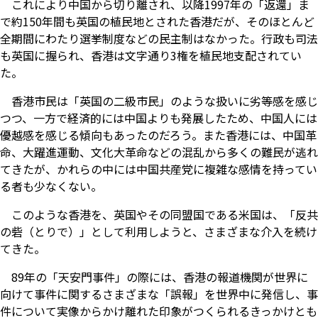
これにより中国から切り離され、以降1997年の「返還」ま
で約150年間も英国の植民地とされた香港だが、そのほとんど
全期間にわたり選挙制度などの民主制はなかった。行政も司法
も英国に握られ、香港は文字通り3権を植民地支配されてい
た。
香港市民は「英国の二級市民」のような扱いに劣等感を感じ
つつ、一方で経済的には中国よりも発展したため、中国人には
優越感を感じる傾向もあったのだろう。また香港には、中国革
命、大躍進運動、文化大革命などの混乱から多くの難民が逃れ
てきたが、かれらの中には中国共産党に複雑な感情を持ってい
る者も少なくない。
このような香港を、英国やその同盟国である米国は、「反共
の砦（とりで）」として利用しようと、さまざまな介入を続け
てきた。
89年の「天安門事件」の際には、香港の報道機関が世界に
向けて事件に関するさまざまな「誤報」を世界中に発信し、事
件について実像からかけ離れた印象がつくられるきっかけとも