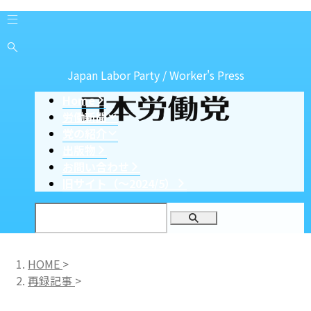
Japan Labor Party / Worker's Press
Home
労働新聞
党の紹介
出版物
お問い合わせ
旧サイト（〜2024/5）
HOME
>
再録記事
>