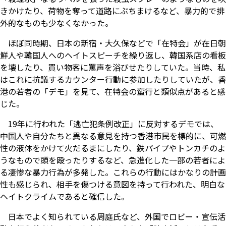
きかけたり、荷物を奪って道路にぶちまけるなど、暴力的で排
外的なものも少なくなかった。
ほぼ同時期、日本の新宿・大久保などで「在特会」が在日朝
鮮人や韓国人へのヘイトスピーチを繰り返し、韓国系店の看板
を壊したり、買い物客に罵声を浴びせたりしていた。当時、私
はこれに抗議するカウンター行動に参加したりしていたが、香
港の若者の「デモ」を見て、在特会の蛮行と類似点があると感
じた。
19年に行われた「逃亡犯条例改正」に反対するデモでは、
中国人や自分たちと異なる意見を持つ香港市民を標的に、可燃
性の液体をかけて火だるまにしたり、鉄パイプやトンカチのよ
うなもので頭を殴ったりするなど、急進化した一部の若者によ
る凄惨な暴力行為が多発した。これらの行動にはかなりの計画
性も感じられ、相手を傷つける意図を持って行われた、明白な
ヘイトクライムであると確信した。
日本でよく知られている周庭氏など、外国でロビー・宣伝活