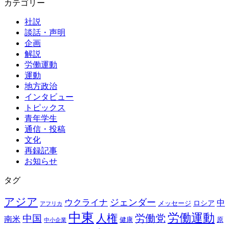
カテゴリー
社説
談話・声明
企画
解説
労働運動
運動
地方政治
インタビュー
トピックス
青年学生
通信・投稿
文化
再録記事
お知らせ
タグ
アジア
ウクライナ
ジェンダー
中
ロシア
メッセージ
アフリカ
中東
労働運動
人権
労働党
中国
南米
健康
原
中小企業