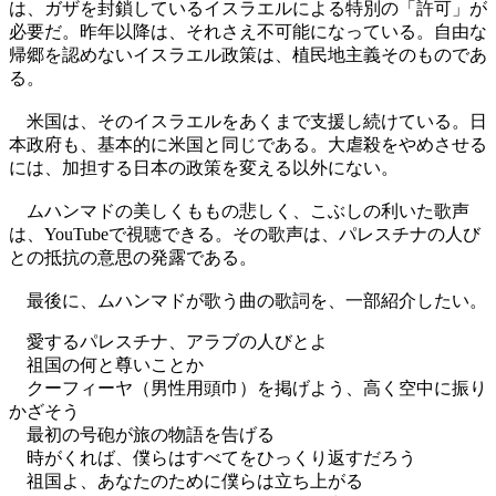
は、ガザを封鎖しているイスラエルによる特別の「許可」が
必要だ。昨年以降は、それさえ不可能になっている。自由な
帰郷を認めないイスラエル政策は、植民地主義そのものであ
る。
米国は、そのイスラエルをあくまで支援し続けている。日
本政府も、基本的に米国と同じである。大虐殺をやめさせる
には、加担する日本の政策を変える以外にない。
ムハンマドの美しくももの悲しく、こぶしの利いた歌声
は、YouTubeで視聴できる。その歌声は、パレスチナの人び
との抵抗の意思の発露である。
最後に、ムハンマドが歌う曲の歌詞を、一部紹介したい。
愛するパレスチナ、アラブの人びとよ
祖国の何と尊いことか
クーフィーヤ（男性用頭巾）を掲げよう、高く空中に振り
かざそう
最初の号砲が旅の物語を告げる
時がくれば、僕らはすべてをひっくり返すだろう
祖国よ、あなたのために僕らは立ち上がる