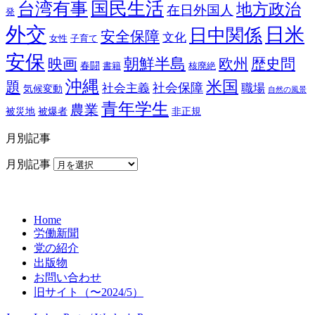
国民生活
台湾有事
地方政治
在日外国人
発
外交
日米
日中関係
安全保障
文化
女性
子育て
安保
朝鮮半島
映画
欧州
歴史問
春闘
書籍
核廃絶
沖縄
米国
題
社会保障
職場
社会主義
気候変動
自然の風景
青年学生
農業
被災地
被爆者
非正規
月別記事
月別記事
Home
労働新聞
党の紹介
出版物
お問い合わせ
旧サイト（〜2024/5）