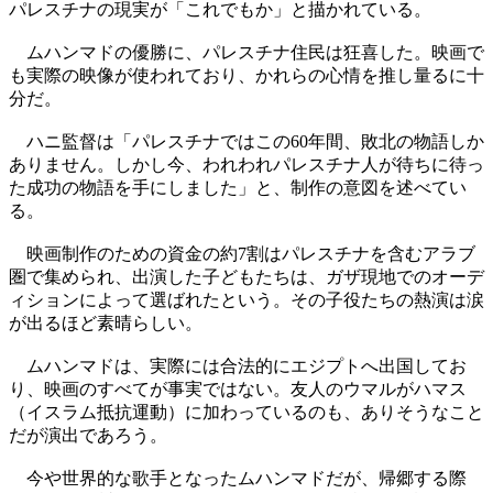
パレスチナの現実が「これでもか」と描かれている。
ムハンマドの優勝に、パレスチナ住民は狂喜した。映画で
も実際の映像が使われており、かれらの心情を推し量るに十
分だ。
ハニ監督は「パレスチナではこの60年間、敗北の物語しか
ありません。しかし今、われわれパレスチナ人が待ちに待っ
た成功の物語を手にしました」と、制作の意図を述べてい
る。
映画制作のための資金の約7割はパレスチナを含むアラブ
圏で集められ、出演した子どもたちは、ガザ現地でのオーデ
ィションによって選ばれたという。その子役たちの熱演は涙
が出るほど素晴らしい。
ムハンマドは、実際には合法的にエジプトへ出国してお
り、映画のすべてが事実ではない。友人のウマルがハマス
（イスラム抵抗運動）に加わっているのも、ありそうなこと
だが演出であろう。
今や世界的な歌手となったムハンマドだが、帰郷する際