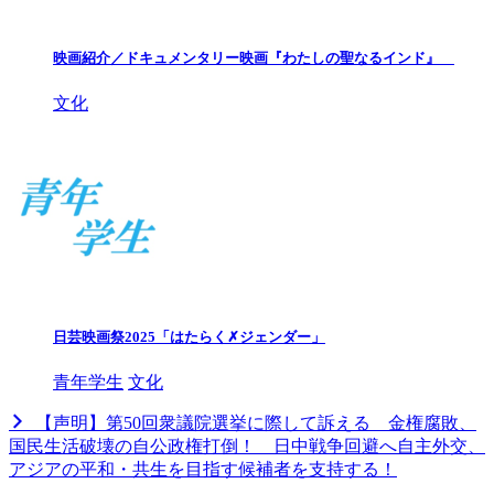
映画紹介／ドキュメンタリー映画『わたしの聖なるインド』
文化
日芸映画祭2025「はたらく✗ジェンダー」
青年学生
文化
【声明】第50回衆議院選挙に際して訴える 金権腐敗、
国民生活破壊の自公政権打倒！ 日中戦争回避へ自主外交、
アジアの平和・共生を目指す候補者を支持する！