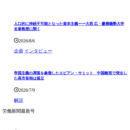
人口的に持続不可能となった資本主義ーー大西 広・慶應義塾大学
名誉教授に聞く
2026/8/6
企画
インタビュー
帝国主義の凋落を象徴したエビアン・サミット 中国敵視で突出し
た高市首相は孤立
2026/7/9
解説
労働新聞最新号