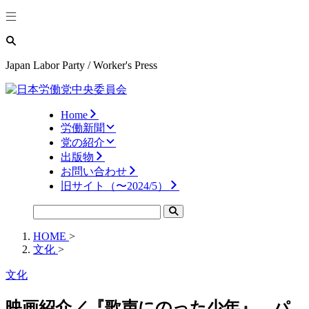
Japan Labor Party / Worker's Press
Home
労働新聞
党の紹介
出版物
お問い合わせ
旧サイト（〜2024/5）
HOME
>
文化
>
文化
映画紹介／『歌声にのった少年』 パ