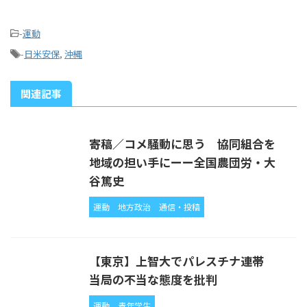
-
運動
-
日米安保
,
沖縄
関連記事
寄稿／コメ騒動に思う 協同組合を
地域の担い手にーー全国農団労・大
谷篤史
運動
地方政治
通信・投稿
【東京】上智大でパレスチナ連帯
当局の不当な態度を批判
運動
青年学生