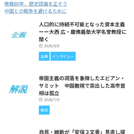
敗戦80年、歴史認識を正そう
中国との戦争を避けるために
人口的に持続不可能となった資本主義
ーー大西 広・慶應義塾大学名誉教授に
聞く
2026/8/6
企画
インタビュー
帝国主義の凋落を象徴したエビアン・
サミット 中国敵視で突出した高市首
相は孤立
2026/7/9
解説
自民・維新が「安保３文書」見直し提