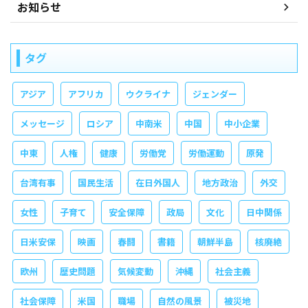
お知らせ
タグ
アジア
アフリカ
ウクライナ
ジェンダー
メッセージ
ロシア
中南米
中国
中小企業
中東
人権
健康
労働党
労働運動
原発
台湾有事
国民生活
在日外国人
地方政治
外交
女性
子育て
安全保障
政局
文化
日中関係
日米安保
映画
春闘
書籍
朝鮮半島
核廃絶
欧州
歴史問題
気候変動
沖縄
社会主義
社会保障
米国
職場
自然の風景
被災地