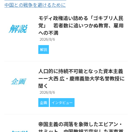
中国との戦争を避けるために
モディ政権追い詰める「ゴキブリ人民
党」 若者数に追いつかぬ教育、雇用
への不満
2026/8/6
解説
人口的に持続不可能となった資本主義
ーー大西 広・慶應義塾大学名誉教授に
聞く
2026/8/6
企画
インタビュー
帝国主義の凋落を象徴したエビアン・
サミット 中国敵視で突出した高市首