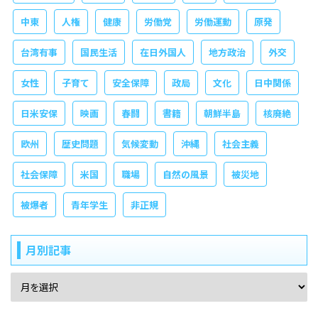
中東
人権
健康
労働党
労働運動
原発
台湾有事
国民生活
在日外国人
地方政治
外交
女性
子育て
安全保障
政局
文化
日中関係
日米安保
映画
春闘
書籍
朝鮮半島
核廃絶
欧州
歴史問題
気候変動
沖縄
社会主義
社会保障
米国
職場
自然の風景
被災地
被爆者
青年学生
非正規
月別記事