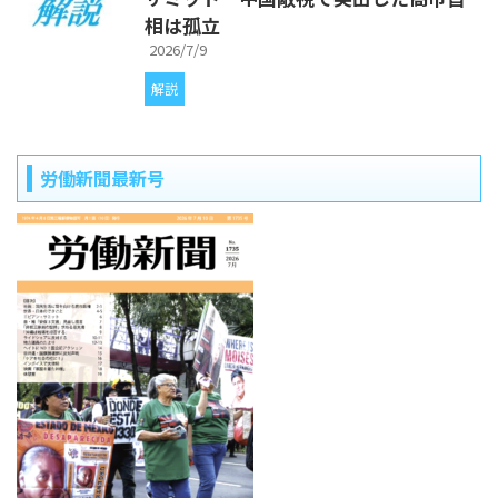
相は孤立
2026/7/9
解説
労働新聞最新号